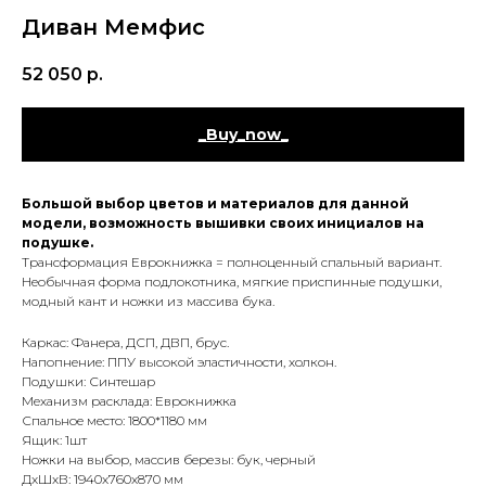
Диван Мемфис
52 050
р.
_Buy_now_
Большой выбор цветов и материалов для данной
модели, возможность вышивки своих инициалов на
подушке.
Трансформация Еврокнижка = полноценный спальный вариант.
Необычная форма подлокотника, мягкие приспинные подушки,
модный кант и ножки из массива бука.
Каркас: Фанера, ДСП, ДВП, брус.
Напопнение: ППУ высокой эластичности, холкон.
Подушки: Синтешар
Механизм расклада: Еврокнижка
Спальное место: 1800*1180 мм
Ящик: 1шт
Ножки на выбор, массив березы: бук, черный
ДxШxВ: 1940x760x870 мм