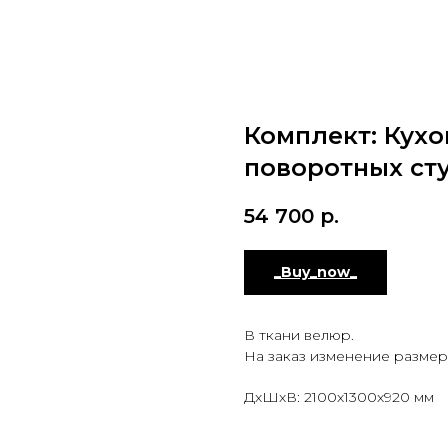
Комплект: Кухо
поворотных ст
54 700
р.
_Buy_now_
В ткани велюр.
На заказ изменение размеро
ДxШxВ: 2100x1300x920 мм