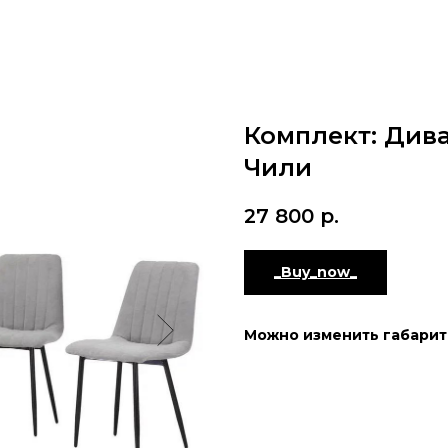
Комплект: Дива
Чили
27 800
р.
_Buy_now_
Можно изменить габаритн