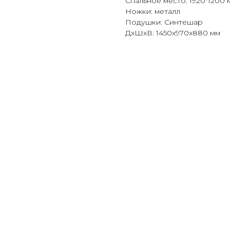
Спальное место: 1920*1200 
Ножки: металл
Подушки: Синтешар
ДxШxВ: 1450x970x880 мм