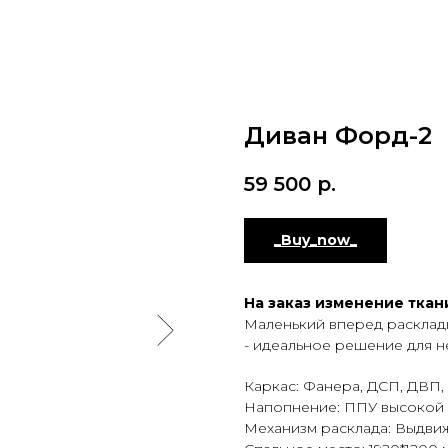
Диван Форд-2
59 500
р.
_Buy_now_
На заказ изменение ткани
Маленький вперед расклад
- идеальное решение для 
Каркас: Фанера, ДСП, ДВП, 
Напопнение: ППУ высокой э
Механизм расклада: Выдви