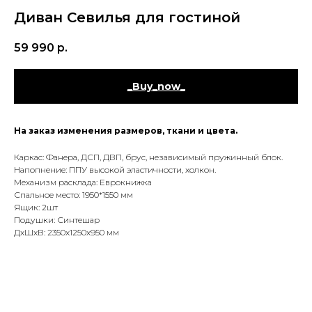
Диван Севилья для гостиной
59 990
р.
_Buy_now_
На заказ изменения размеров, ткани и цвета.
Каркас: Фанера, ДСП, ДВП, брус, независимый пружинный блок.
Напопнение: ППУ высокой эластичности, холкон.
Механизм расклада: Еврокнижка
Спальное место: 1950*1550 мм
Ящик: 2шт
Подушки: Синтешар
ДxШxВ: 2350x1250x950 мм